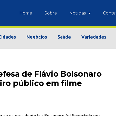
Home
Sobre
Notícias
Conta
Cidades
Negócios
Saúde
Variedades
efesa de Flávio Bolsonaro
iro público em filme
 ao ex-presidente Jair Bolsonaro foi financiada por