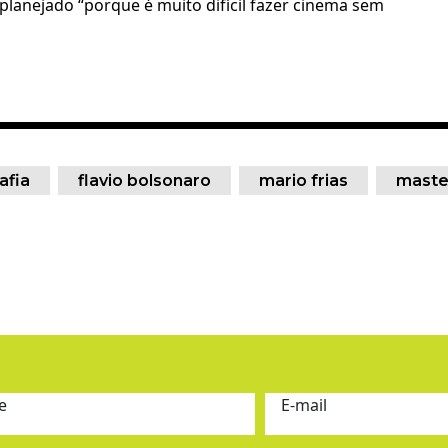
anejado “porque é muito difícil fazer cinema sem
afia
flavio bolsonaro
mario frias
maste
e
E-mail