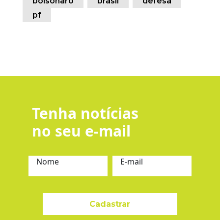
bolsonaro
brasil
defesa
pf
Tenha notícias
no seu e-mail
Nome
E-mail
Cadastrar