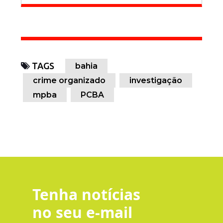
TAGS
bahia
crime organizado
investigação
mpba
PCBA
Tenha notícias
no seu e-mail