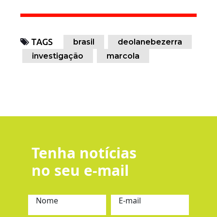
TAGS
brasil
deolanebezerra
investigação
marcola
Tenha notícias
no seu e-mail
Nome
E-mail