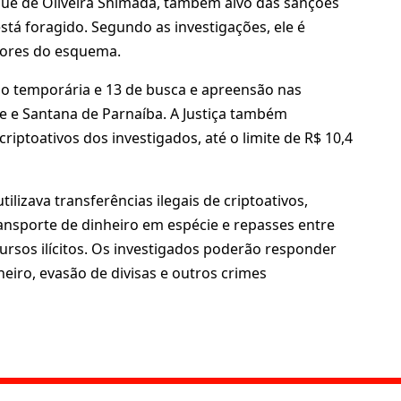
ique de Oliveira Shimada, também alvo das sanções
stá foragido. Segundo as investigações, ele é
dores do esquema.
o temporária e 13 de busca e apreensão nas
de e Santana de Parnaíba. A Justiça também
riptoativos dos investigados, até o limite de R$ 10,4
ilizava transferências ilegais de criptoativos,
ansporte de dinheiro em espécie e repasses entre
ecursos ilícitos. Os investigados poderão responder
eiro, evasão de divisas e outros crimes