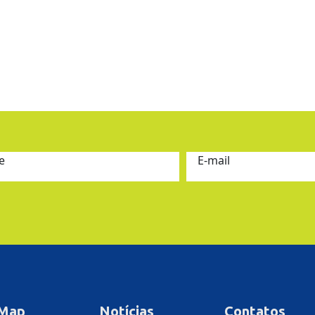
e
E-mail
 Map
Notícias
Contatos