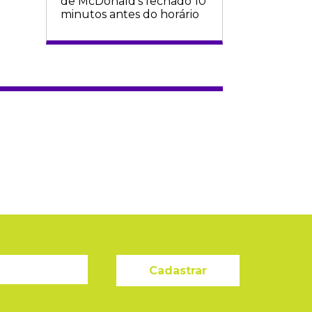
de McDonald's fechado 10
minutos antes do horário
Cadastrar