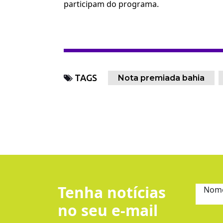
participam do programa.
TAGS
Nota premiada bahia
Tenha notícias
Nom
no seu e-mail