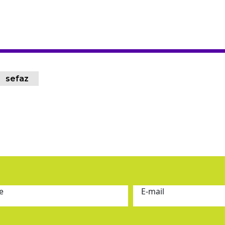
sefaz
e
E-mail