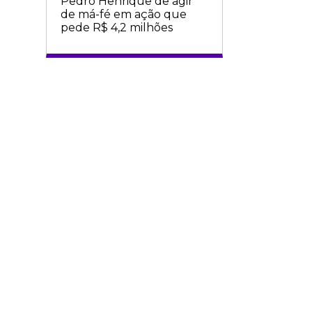
Pedro Henrique de agir
de má-fé em ação que
pede R$ 4,2 milhões