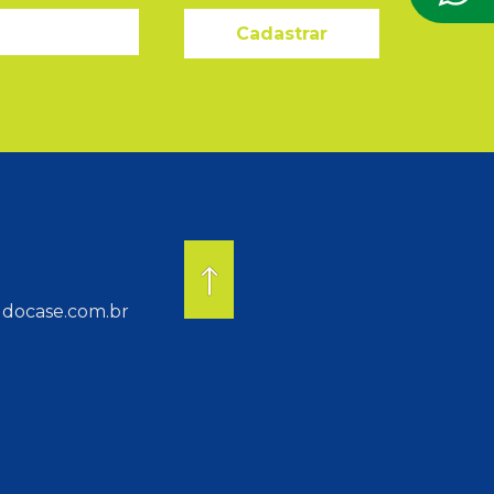
Cadastrar
docase.com.br