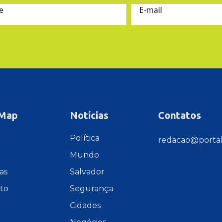
e
E-mail
 Map
Notícias
Contatos
e
Política
redacao@portal
Mundo
as
Salvador
to
Segurança
Cidades