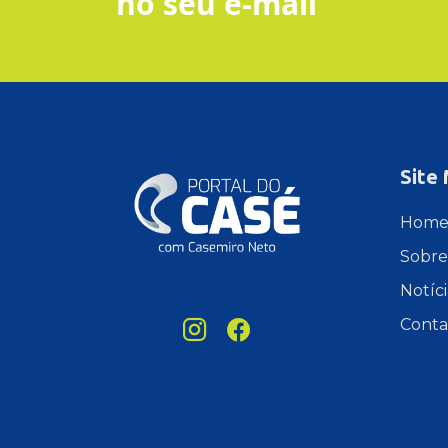
no seu e-mail
Site
Hom
Sobre
Notíci
Conta