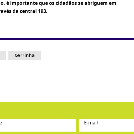
io, é importante que os cidadãos se abriguem em
avés da central 193.
serrinha
e
E-mail