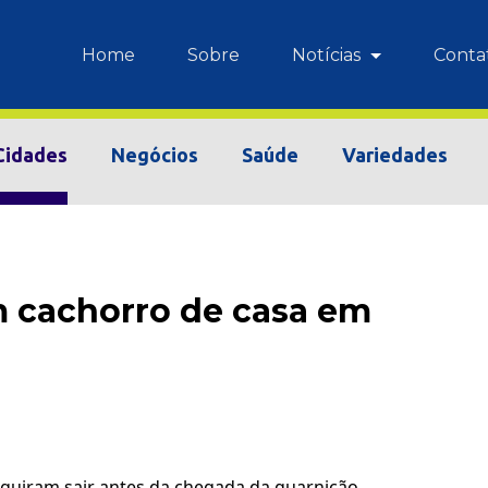
Home
Sobre
Notícias
Conta
Cidades
Negócios
Saúde
Variedades
 cachorro de casa em
guiram sair antes da chegada da guarnição