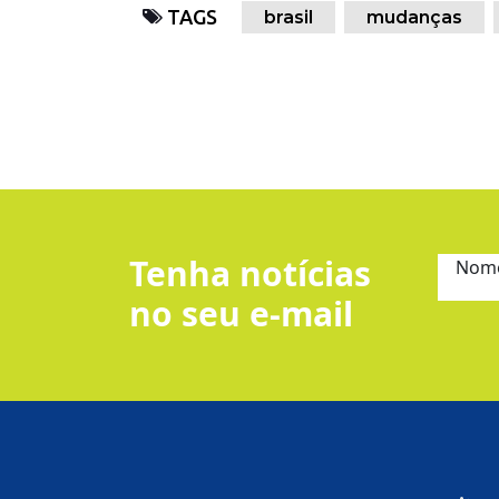
TAGS
brasil
mudanças
Tenha notícias
Nom
no seu e-mail