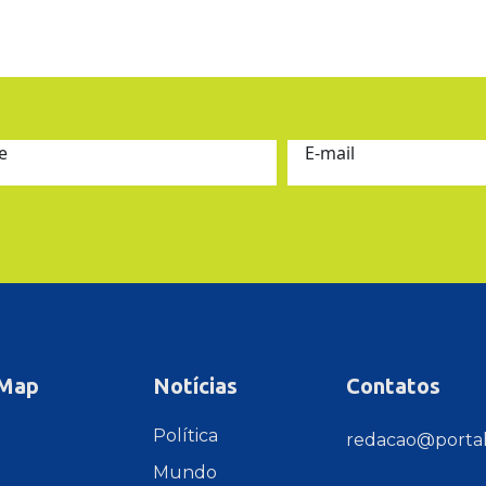
e
E-mail
 Map
Notícias
Contatos
e
Política
redacao@portal
Mundo