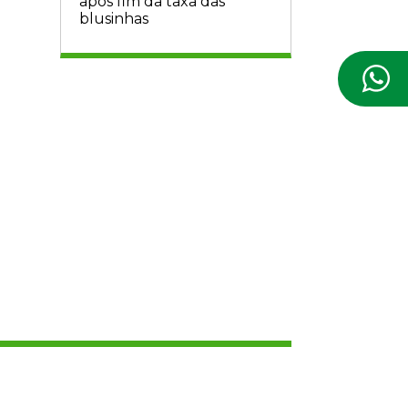
após fim da taxa das
blusinhas