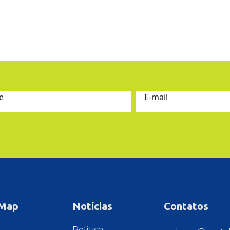
e
E-mail
 Map
Notícias
Contatos
e
Política