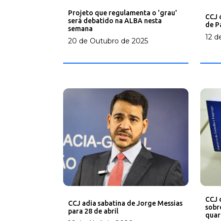
Projeto que regulamenta o 'grau'
CCJ 
será debatido na ALBA nesta
de P
semana
12 d
20 de Outubro de 2025
CCJ 
CCJ adia sabatina de Jorge Messias
sobr
para 28 de abril
quar