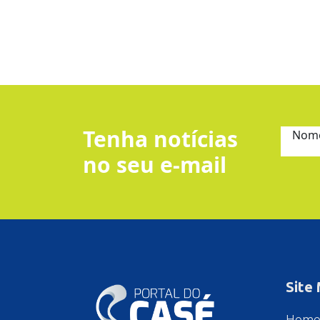
Tenha notícias
Nom
no seu e-mail
Site
Hom